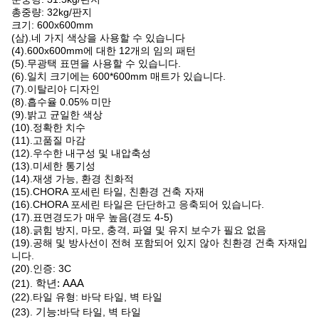
총중량: 32kg/판지
크기: 600x600mm
(삼).네 가지 색상을 사용할 수 있습니다
(4).600x600mm에 대한 12개의 임의 패턴
(5).무광택 표면을 사용할 수 있습니다.
(6).일치 크기에는 600*600mm 매트가 있습니다.
(7).이탈리아 디자인
(8).흡수율 0.05% 미만
(9).밝고 균일한 색상
(10).정확한 치수
(11).고품질 마감
(12).우수한 내구성 및 내압축성
(13).미세한 통기성
(14).재생 가능, 환경 친화적
(15).CHORA 포세린 타일, 친환경 건축 자재
(16).CHORA 포세린 타일은 단단하고 응축되어 있습니다.
(17).표면경도가 매우 높음(경도 4-5)
(18).긁힘 방지, 마모, 충격, 파열 및 유지 보수가 필요 없음
(19).공해 및 방사선이 전혀 포함되어 있지 않아 친환경 건축 자재입
니다.
(20).인증: 3C
(21).
학년: AAA
(22).타일 ​​유형: 바닥 타일, 벽 타일
(23).
기능:
바닥 타일, 벽 타일