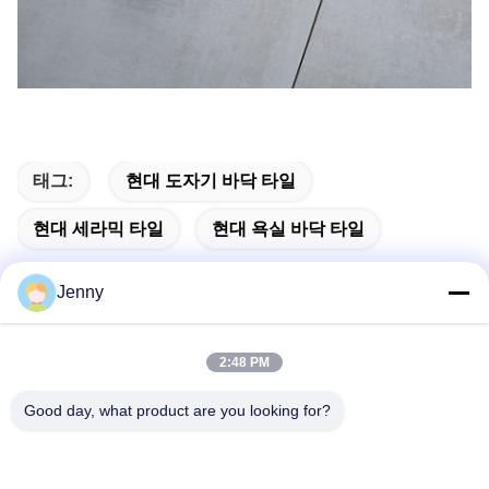
태그:
현대 도자기 바닥 타일
현대 세라믹 타일
현대 욕실 바닥 타일
Jenny
빠른 연락
2:48 PM
Good day, what product are you looking for?
주소
2층, 북구 4번지, 후아 이 국제 엑스포 쇼핑몰, 위강 로드, 춘천
지역, 광둥, 중국.