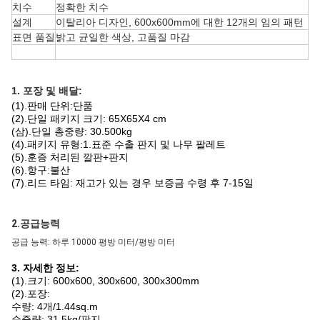
치수
정확한 치수
설계
이탈리아 디자인, 600x600mm에 대한 12개의 임의 패턴
표면 품질
밝고 균일한 색상, 고품질 마감
1. 포장 및 배달:
(1).판매 단위:단품
(2).단일 패키지 크기: 65X65X4 cm
(삼).단일 총중량: 30.500kg
(4).패키지 유형:1.표준 수출 판지 및 나무 팔레트
(5).훈증 처리된 깔판+판지
(6).항구:불산
(7).리드 타임: 재고가 있는 경우 보증금 수령 후 7-15일
2.공급능력
공급 능력: 하루 10000 평방 미터/평방 미터
3. 자세한 정보:
(1).크기: 600x600, 300x600, 300x300mm
(2).포장:
수량: 4개/1.44sq.m
순중량: 31.5kg/판지