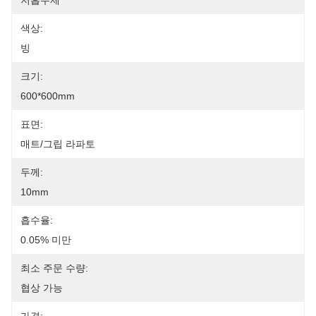
저흡수제
색상:
빙
크기:
600*600mm
표면:
매트/그립 라파토
두께:
10mm
흡수율:
0.05% 미만
최소 주문 수량:
협상 가능