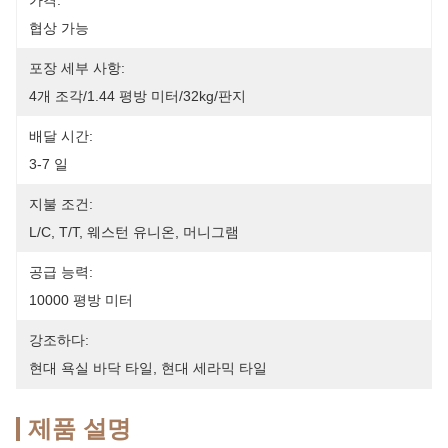
가격:
협상 가능
포장 세부 사항:
4개 조각/1.44 평방 미터/32kg/판지
배달 시간:
3-7 일
지불 조건:
L/C, T/T, 웨스턴 유니온, 머니그램
공급 능력:
10000 평방 미터
강조하다:
현대 욕실 바닥 타일
, 
현대 세라믹 타일
제품 설명