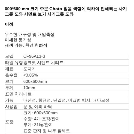
600*600 mm 크기 주문 Ghoto 얼음 색깔에 의하여 인쇄되는 사기
그릇 도와 시멘트 보기 사기그릇 도와
이점
우수한 내구성 및 내압축성
미세한 통기성
재생 가능, 환경 친화적
모델
CF96A13-3
타일 ​​유형
잉크젯 시멘트 시리즈
재료
도자기
흡수율
<0.05%
크기
600x600mm
두께
10mm
표면 처리
매트
기능
내산성, 항균성, 단열성, 미끄럼 방지, 내마모성
사용법
문 및 야외 바닥
크기: 600x600mm
수량: 4개 조각/판지
포장
무게: 31kg/판지
표준 판지 및 나무 팔레트