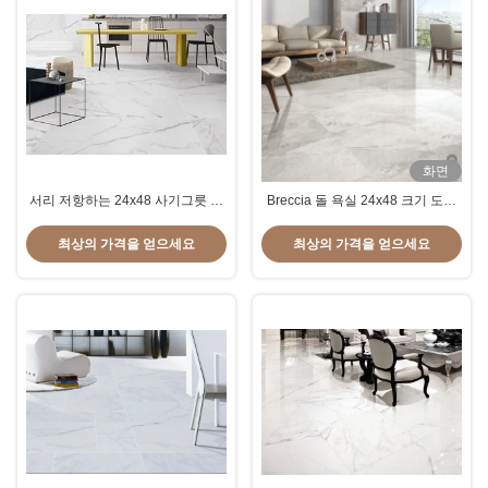
화면
서리 저항하는 24x48 사기그릇 도
Breccia 돌 욕실 24x48 크기 도자
와, 대리석 작풍 사기그릇 도와
기 타일 대리석 모양 매트 마감 라
이트 그레이 색상
최상의 가격을 얻으세요
최상의 가격을 얻으세요