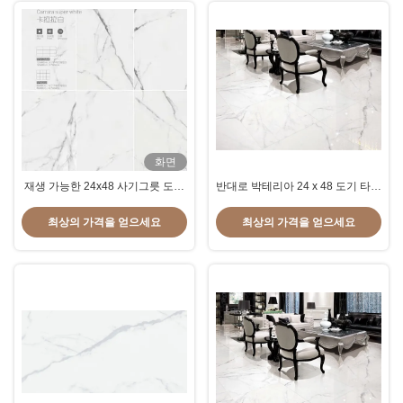
화면
재생 가능한 24x48 사기그릇 도와
반대로 박테리아 24 x 48 도기 타일
60*120 Cm 크기 정밀한 공기 침투
압축 저항 장수 경간
성 최고 백색 색깔
최상의 가격을 얻으세요
최상의 가격을 얻으세요