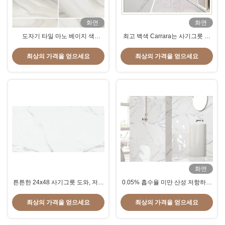
화면
화면
도자기 타일 마노 베이지 색
최고 백색 Carrara는 사기그릇 도
600*1200mm 크기 대리석 모양 도
와 24x48 크기 12 Mm 간격을 닦았
자기 타일 바닥 60*120 cm에 가장
습니다
최상의 가격을 얻으세요
최상의 가격을 얻으세요
적합
화면
튼튼한 24x48 사기그릇 도와, 저항
0.05% 흡수율 미만 산성 저항하는
하는 Carrara 세라믹 지면 도와 착
대리석 효력 세라믹 벽 도와
용
최상의 가격을 얻으세요
최상의 가격을 얻으세요