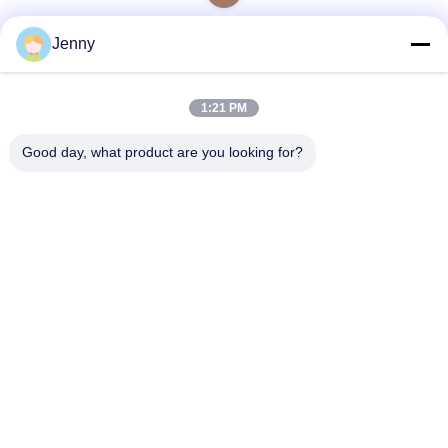
Jenny
빠른 연락
1:21 PM
Good day, what product are you looking for?
주소
2층, 북구 4번지, 후아 이 국제 엑스포 쇼핑몰, 위강 로드, 춘천
지역, 광둥, 중국.
Tel
86--13600305763
이메일
info@bmceramics.com
개인 정보 정책
|
사이트맵
| 중국 좋은 품질 실내 도자기 타일 공급