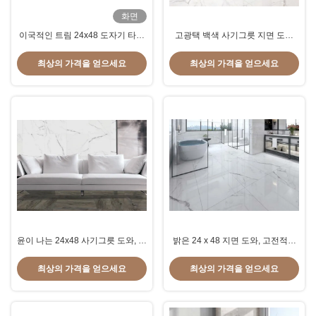
화면
이국적인 트림 24x48 도자기 타일
고광택 백색 사기그릇 지면 도와
침실 Groggery 도자기 타일 미끄럼
600x1200 Mm 크기 쉬운 정비
방지 슈퍼 화이트 색상
최상의 가격을 얻으세요
최상의 가격을 얻으세요
600x1200mm 크기
윤이 나는 24x48 사기그릇 도와, 저
밝은 24 x 48 지면 도와, 고전적인
항하는 Terrazzo 사기그릇 도와 화
Carrara 사기그릇 도와 광택이 없
학물질
는 표면
최상의 가격을 얻으세요
최상의 가격을 얻으세요