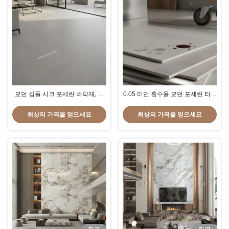
모던 심플 시크 포세린 바닥재, 내
0.05 미만 흡수율 모던 포세린 타일
한성, 실내외 겸용, 내구성과 우아
높은 오염 저항성 포세린 소재 높은
한 외관의 조화
통행량 구역에 적합
최상의 가격을 얻으세요
최상의 가격을 얻으세요