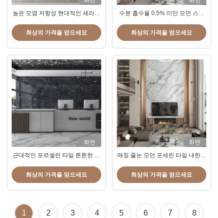
화면
화면
높은 오염 저항성 현대적인 세라믹
수분 흡수율 0.5% 미만 모던 스타
타일 내한성 예 상업 및 주거용으로
일 포세린 24x24 인치 대형 타일 바
완벽함
닥재 벽 마감재 내구성 오래 지속
최상의 가격을 얻으세요
최상의 가격을 얻으세요
화면
화면
근대적인 포르셀린 타일 튼튼한 포
매칭 줄눈 모던 포세린 타일 내한성
르셀린 바닥 포르셀린 소재로 제조
예스 실내외 바닥재 및 벽 마감재로
된 장수성과 세련된 외모를 보장
이상적인 선택
최상의 가격을 얻으세요
최상의 가격을 얻으세요
1
2
3
4
5
6
7
8