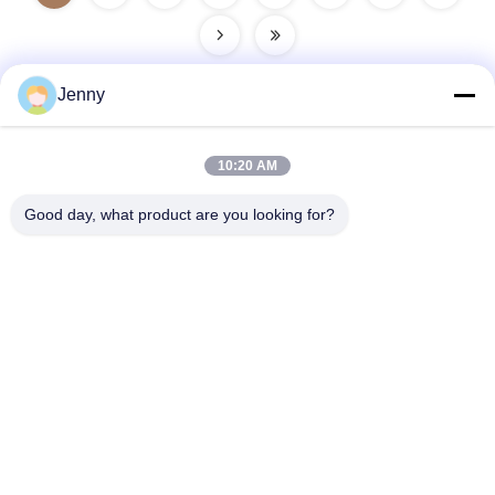
Jenny
빠른 연락
10:20 AM
Good day, what product are you looking for?
주소
2층, 북구 4번지, 후아 이 국제 엑스포 쇼핑몰, 위강 로드, 춘천
지역, 광둥, 중국.
Tel
86--13600305763
이메일
info@bmceramics.com