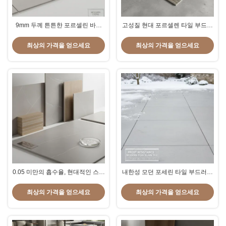
9mm 두께 튼튼한 포르셀린 바닥
고성질 현대 포르셀렌 타일 부드러
현대적인 간단한 스타일을 보여주
운 질감 표면 간편한 유지 보수와
는 무거운 견딜 수 있도록 설계되어
세련된 인테리어를 위해 설계
최상의 가격을 얻으세요
최상의 가격을 얻으세요
우아한 바닥 솔루션을 제공합니다.
0.05 미만의 흡수율, 현대적인 스타
내한성 모던 포세린 타일 부드러운
일의 도자기 제품, 성능과 현대적인
질감 사각 모서리, 뛰어난 내후성
디자인 특징 제공
제공
최상의 가격을 얻으세요
최상의 가격을 얻으세요