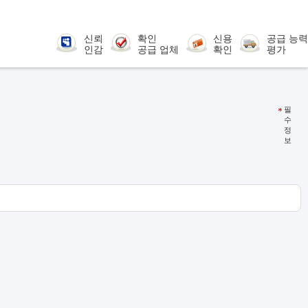
신뢰
확인
신용
공급 능력
인감
공급 업체
확인
평가
필
수
정
보