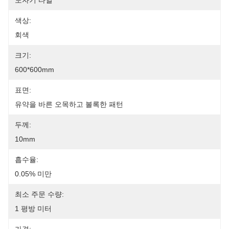
도자기 타일
색상:
회색
크기:
600*600mm
표면:
유약을 바른 오목하고 볼록한 패턴
두께:
10mm
흡수율:
0.05% 미만
최소 주문 수량:
1 평방 미터