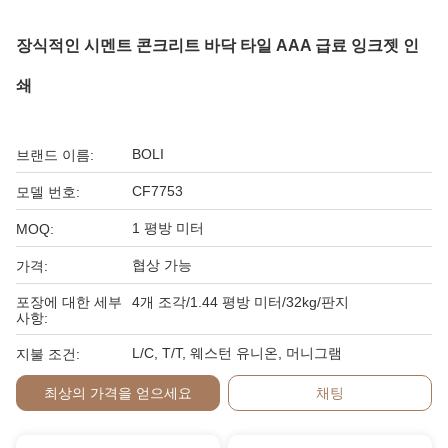
장식적인 시멘트 콘크리트 바닥 타일 AAA 급료 잉크젯 인
쇄
BOLI
브랜드 이름:
CF7753
모델 번호:
1 평방 미터
MOQ:
협상 가능
가격:
포장에 대한 세부
4개 조각/1.44 평방 미터/32kg/판지
사항:
L/C, T/T, 웨스턴 유니온, 머니그램
지불 조건:
최상의 가격을 얻으세요
채팅