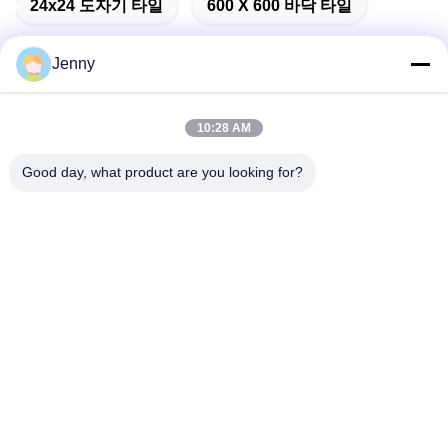
24x24 도자기 타일
600 X 600 바닥 타일
Jenny
빠른 연락
10:28 AM
Good day, what product are you looking for?
주소
2층, 북구 4번지, 후아 이 국제 엑스포 쇼핑몰, 위강 로드, 춘천
지역, 광둥, 중국.
Tel
86--13600305763
이메일
info@bmceramics.com