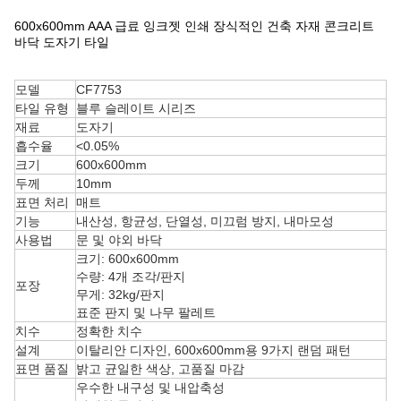
600x600mm AAA 급료 잉크젯 인쇄 장식적인 건축 자재 콘크리트
바닥 도자기 타일
모델
CF7753
타일 ​​유형
블루 슬레이트 시리즈
재료
도자기
흡수율
<0.05%
크기
600x600mm
두께
10mm
표면 처리
매트
기능
내산성, 항균성, 단열성, 미끄럼 방지, 내마모성
사용법
문 및 야외 바닥
크기: 600x600mm
수량: 4개 조각/판지
포장
무게: 32kg/판지
표준 판지 및 나무 팔레트
치수
정확한 치수
설계
이탈리안 디자인, 600x600mm용 9가지 랜덤 패턴
표면 품질
밝고 균일한 색상, 고품질 마감
우수한 내구성 및 내압축성